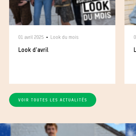
01 avril 2025
Look du mois
0
Look d'avril
VOIR TOUTES LES ACTUALITÉS